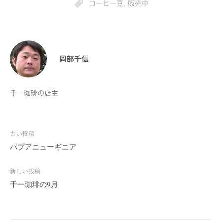
コーヒー豆
,
販売中
岡部千信
千一珈琲の店主
古い投稿
投
パプアニューギニア
稿
ナ
新しい投稿
ビ
千一珈琲の9月
ゲ
ー
シ