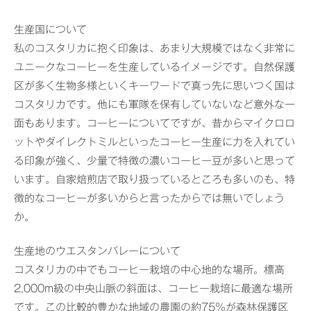
生産国について
私のコスタリカに抱く印象は、あまり大規模ではなく非常に
ユニークなコーヒーを生産しているイメージです。自然保護
区が多く生物多様といくキーワードで真っ先に思いつく国は
コスタリカです。他にも軍隊を保有していないなど意外な一
面もあります。コーヒーについてですが、昔からマイクロロ
ットやダイレクトミルといったコーヒー生産に力を入れてい
る印象が強く、少量で特徴の濃いコーヒー豆が多いと思って
います。自家焙煎店で取り扱っているところも多いのも、特
徴的なコーヒーが多いからと言ったからでは無いでしょう
か。
生産地のウエスタンバレーについて
コスタリカの中でもコーヒー栽培の中心地的な場所。標高
2,000m級の中央山脈の斜面は、コーヒー栽培に最適な場所
です。この比較的豊かな地域の農園の約75％が森林保護区