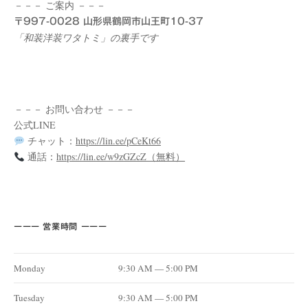
－－－ ご案内 －－－
〒997-0028 山形県鶴岡市山王町10-37
「和装洋装ワタトミ」の裏手です
－－－ お問い合わせ －－－
公式LINE
チャット：
https://lin.ee/pCeKt66
通話：
https://lin.ee/w9zGZcZ（無料）
ーーー 営業時間 ーーー
Monday
9:30 AM — 5:00 PM
Tuesday
9:30 AM — 5:00 PM