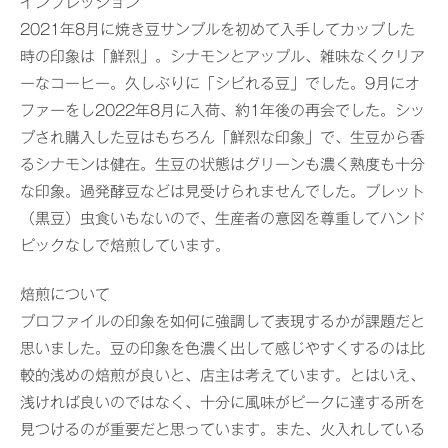
インプレッション
2021年8月に焼き豆サンプルを初めて入手してカップした
時の印象は「鮮烈」。シナモンとアップル、雑味なくクリア
ーなコーヒー。久しぶりに「シビれる豆」でした。9月にオ
ファーをし2022年8月に入荷、約1年後の再会でした。シッ
プされ購入した豆はもちろん「鮮烈な印象」で、生豆から香
るシナモンは健在。生豆の状態はグリーンも濃く熟度も十分
な印象。過発酵豆などは見受けられませんでした。プレット
（黒豆）虫食いもないので、生産者の意図を尊重してハンド
ピックなしで焙煎しています。
焙煎について
プロファイルの印象を如何に強調して表現するかが課題だと
思いました。豆の印象を色濃く出して感じやすくするのは比
較的浅めの焙煎が良いと、店主は考えています。とはいえ、
浅ければ良いのではなく、十分に風味がピークに達する所を
見つけるのが重要だと思っています。また、火入れしている