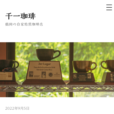
メ
ニ
ュ
コ
千一珈琲
ー
ン
鶴岡の自家焙煎珈琲店
テ
ン
ツ
へ
ス
キ
ッ
プ
2022年9月5日