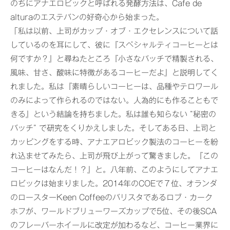
のちにアナエロビックと呼ばれる発酵方法は、Cafe de
alturaのエステバンの好奇心から始まった。
「私は以前、上司がカップ・オブ・エクセレンスについて話
しているのを耳にして、彼に『スペシャルティコーヒーとは
何ですか？』と尋ねたところ『小さなバッチで精製される、
風味、甘さ、酸味に特徴があるコーヒーだよ』と説明してく
れました。私は『素晴らしいコーヒーは、品種やテロワール
のみによって作られるのではない。人為的にも作ることもで
きる』という結論を持ちました。私は誰も知らない “秘密の
バッチ” で研究をくりかえしました。そしてある日、上司と
カッピングをする時、アナエアロビック製法のコーヒーを紛
れ込ませてみたら、上司が飛び上がって驚きました。『この
コーヒーはなんだ！？』と。八年前、このようにしてアナエ
ロビックは始まりました。2014年のCOEで７位、オランダ
のロースターKeen Coffeeのバリスタであるロブ・カーク
ホフが、ワールドブリューワーズカップで5位、その後SCA
のフレーバーホイールに改定が加わるなど、コーヒー業界に