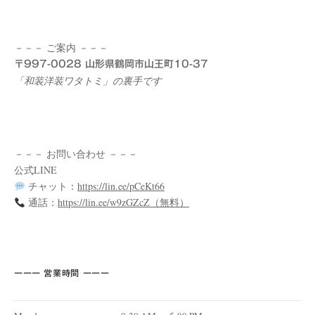
－－－ ご案内 －－－
〒997-0028 山形県鶴岡市山王町10-37
「和装洋装ワタトミ」の裏手です
－－－ お問い合わせ －－－
公式LINE
チャット：
https://lin.ee/pCeKt66
通話：
https://lin.ee/w9zGZcZ（無料）
ーーー 営業時間 ーーー