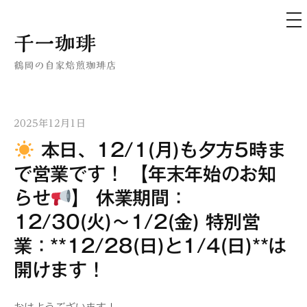
メ
ニ
ュ
コ
千一珈琲
ー
ン
鶴岡の自家焙煎珈琲店
テ
ン
ツ
2025年12月1日
へ
本日、12/1(月)も夕方5時ま
ス
キ
で営業です！ 【年末年始のお知
ッ
らせ
】 休業期間：
プ
12/30(火)〜1/2(金) 特別営
業：**12/28(日)と1/4(日)**は
開けます！