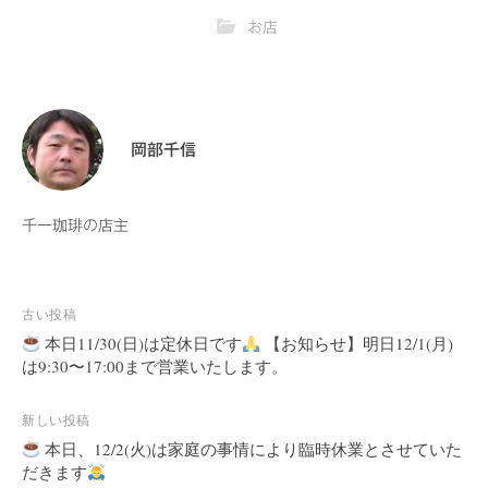
お店
岡部千信
千一珈琲の店主
古い投稿
投
本日11/30(日)は定休日です
【お知らせ】明日12/1(月)
稿
は9:30〜17:00まで営業いたします。
ナ
ビ
新しい投稿
ゲ
本日、12/2(火)は家庭の事情により臨時休業とさせていた
ー
だきます
シ