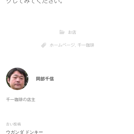
クしてみてください。
お店
ホームページ
,
千一珈琲
岡部千信
千一珈琲の店主
古い投稿
投
ウガンダ ドンキー
稿