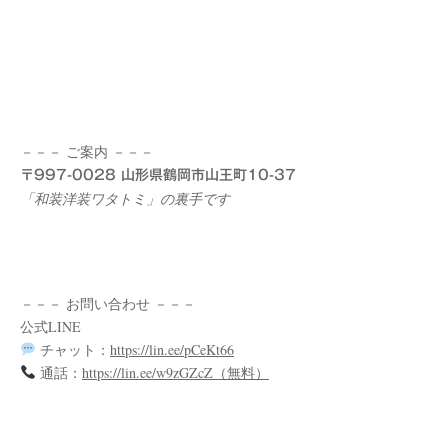
－－－ ご案内 －－－
〒997-0028 山形県鶴岡市山王町10-37
「和装洋装ワタトミ」の裏手です
－－－ お問い合わせ －－－
公式LINE
チャット：
https://lin.ee/pCeKt66
通話：
https://lin.ee/w9zGZcZ（無料）