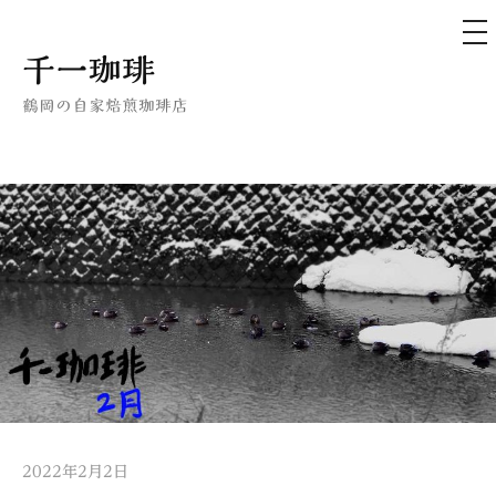
メ
ニ
ュ
コ
千一珈琲
ー
ン
鶴岡の自家焙煎珈琲店
テ
ン
ツ
へ
ス
キ
ッ
プ
2022年2月2日