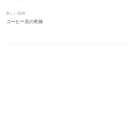
ナ
新しい投稿
ビ
コーヒー豆の乾燥
ゲ
ー
シ
ョ
ン