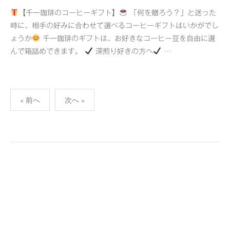
【千一珈琲のコーヒーギフト】
「何を贈ろう？」と迷った
時に、相手の好みに合わせて選べるコーヒーギフトはいかがでし
ょうか
千一珈琲のギフトは、お好きなコーヒー豆を自由に選
んで箱詰めできます。
深煎り好きの方へ
…
投
« 前へ
次へ »
稿
ナ
ビ
ゲ
ー
シ
ョ
ン