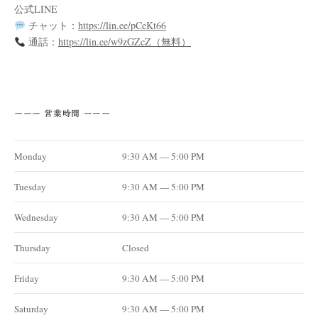
公式LINE
チャット：
https://lin.ee/pCeKt66
通話：
https://lin.ee/w9zGZcZ（無料）
ーーー 営業時間 ーーー
Monday
9:30 AM — 5:00 PM
Tuesday
9:30 AM — 5:00 PM
Wednesday
9:30 AM — 5:00 PM
Thursday
Closed
Friday
9:30 AM — 5:00 PM
Saturday
9:30 AM — 5:00 PM