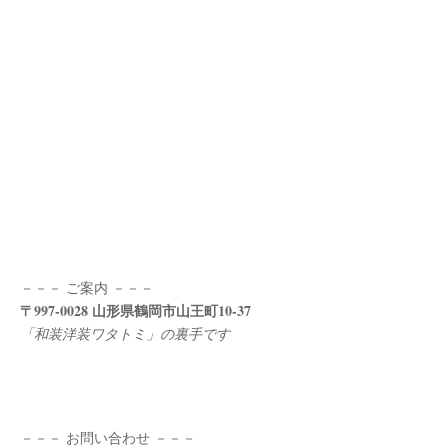
－－－ ご案内 －－－
〒997-0028 山形県鶴岡市山王町10-37
「和装洋装ワタトミ」の裏手です
－－－ お問い合わせ －－－