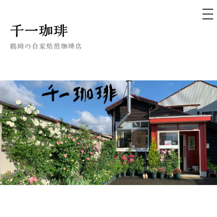
メ
ニ
ュ
コ
千一珈琲
ー
ン
鶴岡の自家焙煎珈琲店
テ
ン
ツ
へ
ス
キ
ッ
プ