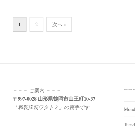
投
1
2
次へ »
稿
ナ
ビ
ゲ
ー
シ
ョ
－－－ ご案内 －－－
ーー
ン
〒997-0028 山形県鶴岡市山王町10-37
「和装洋装ワタトミ」の裏手です
Mond
Tuesd