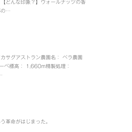
ュ 【どんな印象？】ウォールナッツの香
郭の…
カサグアストラン農園名： ベラ農園
ペ標高： 1,660m精製処理：
…
いう革命がはじまった。