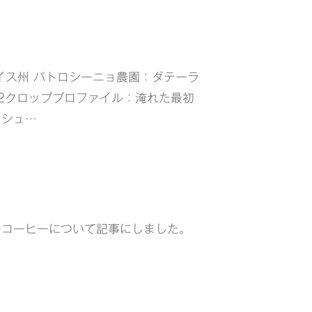
イス州 パトロシーニョ農園：ダテーラ
22クロッププロファイル：淹れた最初
ッシュ…
のコーヒーについて記事にしました。