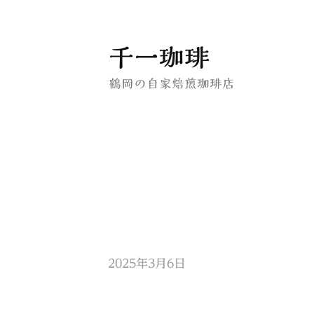
コ
千一珈琲
ン
鶴岡の自家焙煎珈琲店
テ
ン
ツ
へ
ス
キ
ッ
プ
2025年3月6日