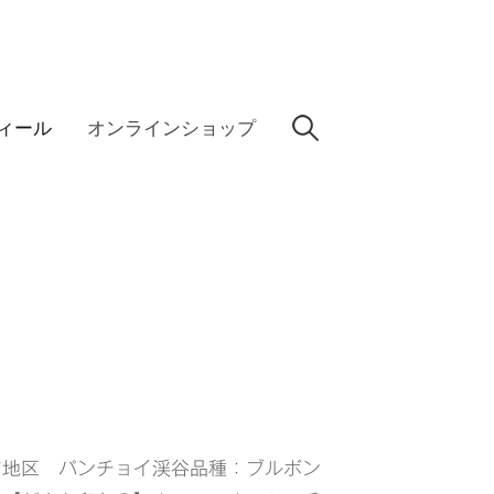
検
ィール
オンラインショップ
索:
ア地区 パンチョイ渓谷品種：ブルボン