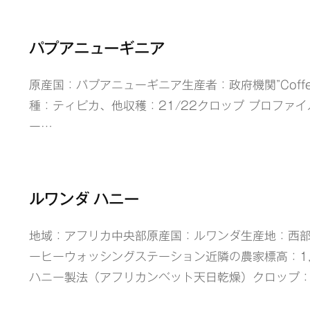
パプアニューギニア
原産国：パプアニューギニア生産者：政府機関”Coffee Indu
種：ティピカ、他収穫：21/22クロップ プロファ
ー…
ルワンダ ハニー
地域：アフリカ中央部原産国：ルワンダ生産地：西
ーヒーウォッシングステーション近隣の農家標高：1,5
ハニー製法（アフリカンベット天日乾燥）クロップ