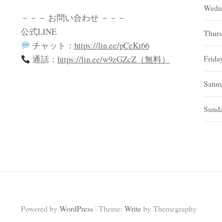
Wedn
－－－ お問い合わせ －－－
公式LINE
Thurs
チャット：
https://lin.ee/pCeKt66
Frida
通話：
https://lin.ee/w9zGZcZ（無料）
Satur
Sund
|
Powered by
WordPress
Theme:
Write
by Themegraphy