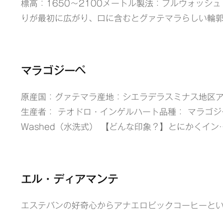
標高：1650～2100メートル製法：フルウォッシ
りが最初に広がり、口に含むとグァテマラらしい輪
マラゴジーペ
原産国：グァテマラ産地：シエラデラスミナス地区ア
生産者： テオドロ・インゲルハート品種： マラゴジー
Washed（水洗式） 【どんな印象？】とにかくイン
エル・ディアマンテ
エステバンの好奇心からアナエロビックコーヒーと