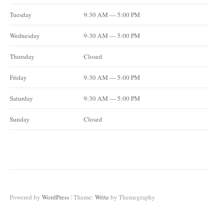
Tuesday
9:30 AM — 5:00 PM
Wednesday
9:30 AM — 5:00 PM
Thursday
Closed
Friday
9:30 AM — 5:00 PM
Saturday
9:30 AM — 5:00 PM
Sunday
Closed
|
Powered by
WordPress
Theme:
Write
by Themegraphy