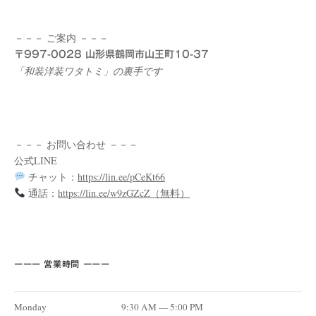
－－－ ご案内 －－－
〒997-0028 山形県鶴岡市山王町10-37
「和装洋装ワタトミ」の裏手です
－－－ お問い合わせ －－－
公式LINE
チャット：
https://lin.ee/pCeKt66
通話：
https://lin.ee/w9zGZcZ（無料）
ーーー 営業時間 ーーー
Monday
9:30 AM — 5:00 PM