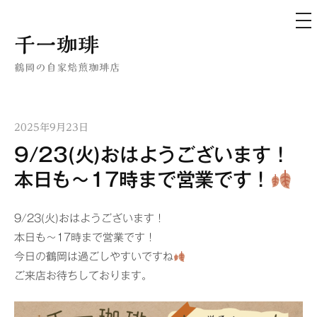
メ
ニ
ュ
コ
千一珈琲
ー
ン
鶴岡の自家焙煎珈琲店
テ
ン
ツ
2025年9月23日
へ
9/23(火)おはようございます！
ス
キ
本日も〜17時まで営業です！
ッ
プ
9/23(火)おはようございます！
本日も〜17時まで営業です！
今日の鶴岡は過ごしやすいですね
ご来店お待ちしております。