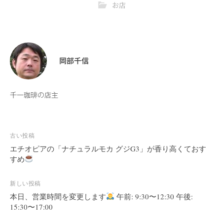
お店
岡部千信
千一珈琲の店主
古い投稿
投
エチオピアの「ナチュラルモカ グジG3」が香り高くておす
稿
すめ
ナ
ビ
新しい投稿
ゲ
本日、営業時間を変更します
午前: 9:30〜12:30 午後:
ー
15:30〜17:00
シ