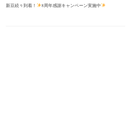
新豆続々到着！
8周年感謝キャンペーン実施中
ゲ
ー
シ
ョ
ン