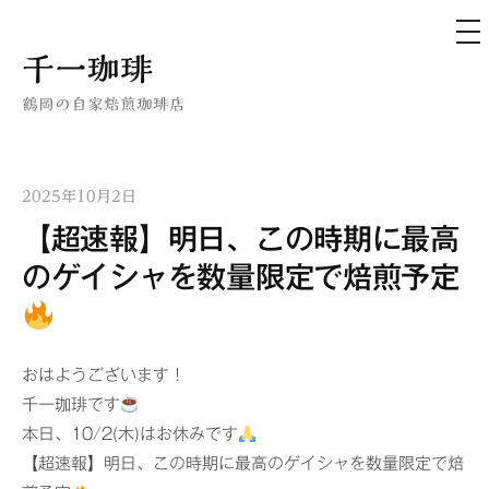
メ
ニ
ュ
コ
千一珈琲
ー
ン
鶴岡の自家焙煎珈琲店
テ
ン
ツ
2025年10月2日
へ
【超速報】明日、この時期に最高
ス
キ
のゲイシャを数量限定で焙煎予定
ッ
プ
おはようございます！
千一珈琲です
本日、10/2(木)はお休みです
【超速報】明日、この時期に最高のゲイシャを数量限定で焙