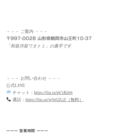
－－－ ご案内 －－－
〒997-0028 山形県鶴岡市山王町10-37
「和装洋装ワタトミ」の裏手です
－－－ お問い合わせ －－－
公式LINE
チャット：
https://lin.ee/pCeKt66
通話：
https://lin.ee/w9zGZcZ（無料）
ーーー 営業時間 ーーー