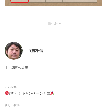
お店
岡部千信
千一珈琲の店主
古い投稿
投
8周年！キャンペーン開始
稿
ナ
新しい投稿
ビ